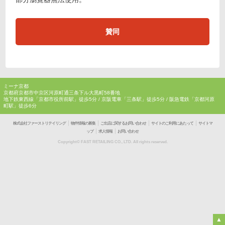
贊同
ミーナ京都
京都府京都市中京区河原町通三条下ル大黒町58番地
地下鉄東西線「京都市役所前駅」徒歩5分 / 京阪電車「三条駅」徒歩5分 / 阪急電鉄「京都河原
町駅」徒歩6分
｜
｜
｜
｜
株式会社ファーストリテイリング
物件情報の募集
ご出店に関するお問い合わせ
サイトのご利用にあたって
サイトマ
｜
｜
ップ
求人情報
お問い合わせ
Copyright© FAST RETAILING CO., LTD. All rights reserved.
▲