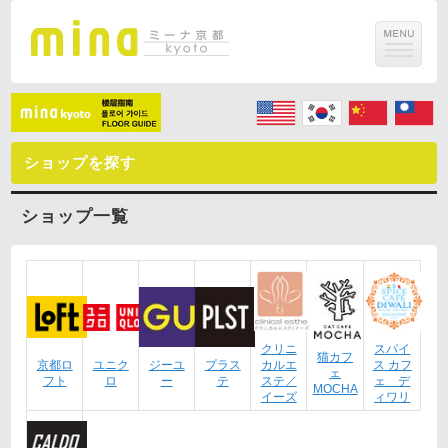
ショップを探す
ショップ一覧
クリニ
スパイ
猫カフ
京都ロ
ユニク
ジーユ
プラス
カルエ
ス カフ
ェ
フト
ロ
ー
テ
ステ／
ェ デ
MOCHA
イーズ
ィワリ