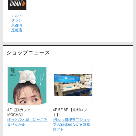
カルド
グラン
京都河
原町店
ショップニュース
4F 【猫カフェ
4F-5F-6F 【京都ロフ
MOCHA】
ト】
ほっとひと息 にゃごみ
iPhone修理専門ショッ
ませんか☕
プ iCracked Store 京都
ロフト