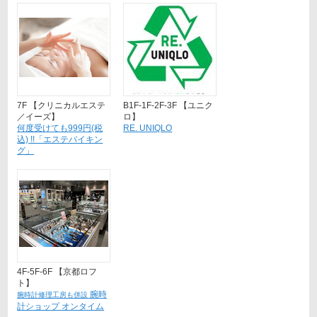
7F 【クリニカルエステ
B1F-1F-2F-3F 【ユニク
／イーズ】
ロ】
何度受けても999円(税
RE. UNIQLO
込) !!「エステバイキン
グ」
4F-5F-6F 【京都ロフ
ト】
腕時
腕時計修理工房も併設
計ショップ オンタイム