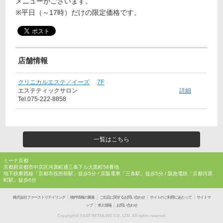
メニューがございます。
※平日（～17時）だけの限定価格です。
店舗情報
クリニカルエステ／イーズ
7F
エステティックサロン
詳細
Tel.075-222-8858
一覧はこちら
ミーナ京都
京都府京都市中京区河原町通三条下ル大黒町58番地
地下鉄東西線「京都市役所前駅」徒歩5分 / 京阪電車「三条駅」徒歩5分 / 阪急電鉄「京都河原
町駅」徒歩6分
｜
｜
｜
｜
株式会社ファーストリテイリング
物件情報の募集
ご出店に関するお問い合わせ
サイトのご利用にあたって
サイトマ
｜
｜
ップ
求人情報
お問い合わせ
Copyright© FAST RETAILING CO., LTD. All rights reserved.