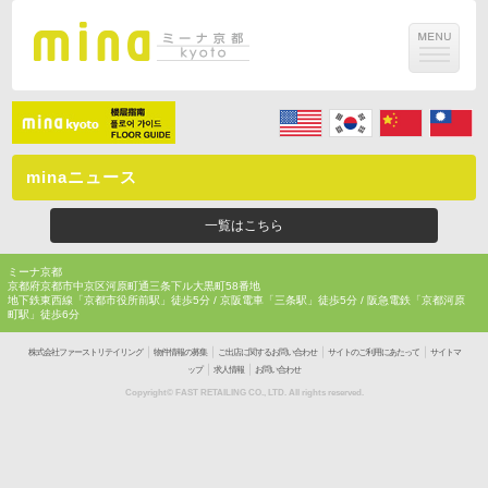
minaニュース
一覧はこちら
ミーナ京都
京都府京都市中京区河原町通三条下ル大黒町58番地
地下鉄東西線「京都市役所前駅」徒歩5分 / 京阪電車「三条駅」徒歩5分 / 阪急電鉄「京都河原
町駅」徒歩6分
｜
｜
｜
｜
株式会社ファーストリテイリング
物件情報の募集
ご出店に関するお問い合わせ
サイトのご利用にあたって
サイトマ
｜
｜
ップ
求人情報
お問い合わせ
Copyright© FAST RETAILING CO., LTD. All rights reserved.