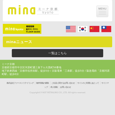
minaニュース
一覧はこちら
ミーナ京都
京都府京都市中京区河原町通三条下ル大黒町58番地
地下鉄東西線「京都市役所前駅」徒歩5分 / 京阪電車「三条駅」徒歩5分 / 阪急電鉄「京都河原
町駅」徒歩6分
｜
｜
｜
｜
株式会社ファーストリテイリング
物件情報の募集
ご出店に関するお問い合わせ
サイトのご利用にあたって
サイトマ
｜
｜
ップ
求人情報
お問い合わせ
Copyright© FAST RETAILING CO., LTD. All rights reserved.