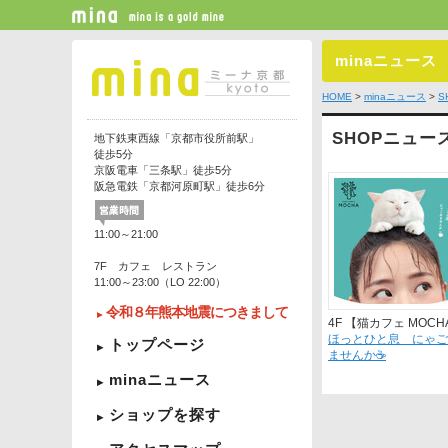
minaニュース
HOME
>
minaニュース
>
S
SHOPニュー
地下鉄東西線「京都市役所前駅」
徒歩5分
京阪電車「三条駅」徒歩5分
阪急電鉄「京都河原町駅」徒歩6分
11:00～21:00
7F カフェ レストラン
11:00～23:00（LO 22:00）
令和８年熊本地震につきまして
4F 【猫カフェ MOCH
ほっとひと息 にゃご
トップページ
ませんか☕
minaニュース
ショップを探す