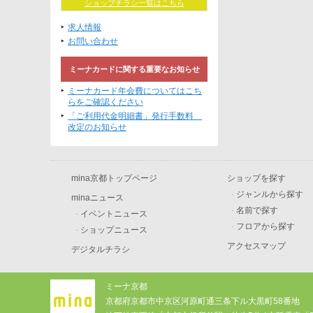
ショップチラシ一覧はこちら
求人情報
お問い合わせ
ミーナカードに関する重要なお知らせ
ミーナカード年会費についてはこち
らをご確認ください
「ご利用代金明細書」発行手数料
改定のお知らせ
mina京都トップページ
ショップを探す
-
ジャンルから探す
minaニュース
-
名前で探す
-
イベントニュース
-
フロアから探す
-
ショップニュース
アクセスマップ
デジタルチラシ
ミーナ京都
京都府京都市中京区河原町通三条下ル大黒町58番地