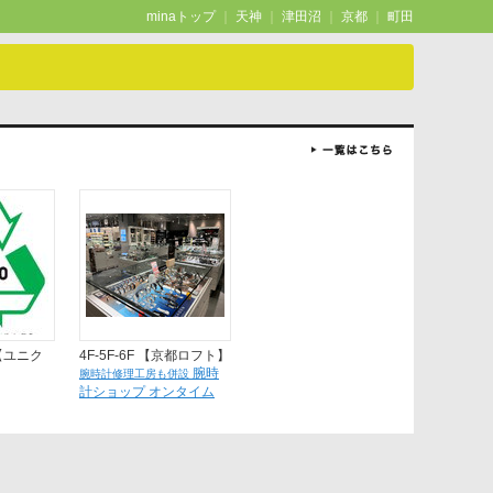
minaトップ
｜
天神
｜
津田沼
｜
京都
｜
町田
F 【ユニク
4F-5F-6F 【京都ロフト】
腕時
腕時計修理工房も併設
計ショップ オンタイム