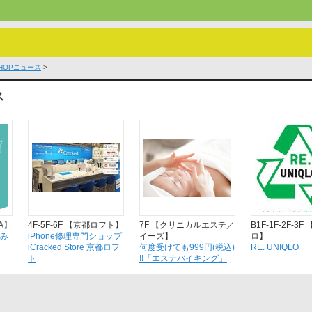
HOPニュース
>
ス
A】
4F-5F-6F 【京都ロフト】
7F 【クリニカルエステ／
B1F-1F-2F-3
み
iPhone修理専門ショップ
イーズ】
ロ】
iCracked Store 京都ロフ
何度受けても999円(税込)
RE. UNIQLO
ト
!!「エステバイキング」