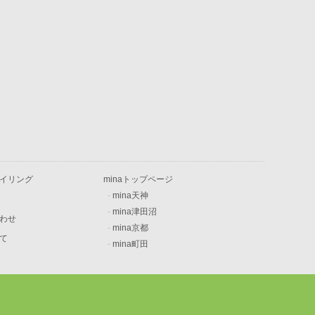
イリング
minaトップページ
-
mina天神
-
mina津田沼
わせ
-
mina京都
て
-
mina町田